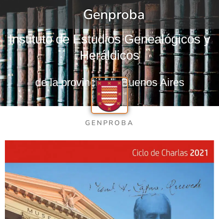
Genproba
Instituto de Estudios Genealógicos y
Heráldicos
de la provincia de Buenos Aires
GENPROBA