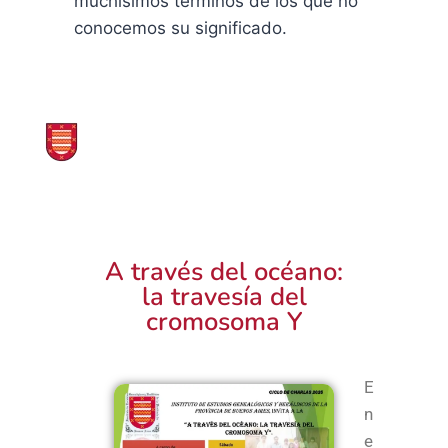
muchísimos términos de los que no
conocemos su significado.
A través del océano:
la travesía del
cromosoma Y
E
n
e