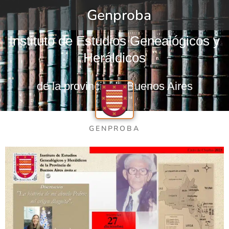
Genproba
Instituto de Estudios Genealógicos y
Heráldicos
de la provincia de Buenos Aires
GENPROBA