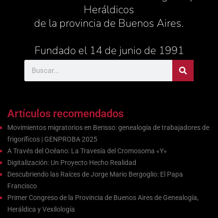
Heráldicos
de la provincia de Buenos Aires.
Fundado el 14 de junio de 1991
Artículos recomendados
Movimientos migratorios en Berisso: genealogía de trabajadores de
frigoríficos | GENPROBA 2025
A Través del Océano: La Travesía del Cromosoma «Y»
Digitalización: Un Proyecto Hecho Realidad
Descubriendo las Raíces de Jorge Mario Bergoglio: El Papa
Francisco
Primer Congreso de la Provincia de Buenos Aires de Genealogía,
Heráldica y Vexilología